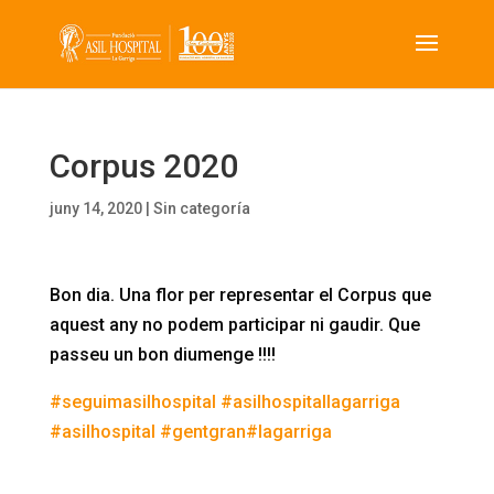
Corpus 2020
juny 14, 2020
|
Sin categoría
Bon dia. Una flor per representar el Corpus que
aquest any no podem participar ni gaudir. Que
passeu un bon diumenge !!!!
#
seguimasilhospital
#
asilhospitallagarriga
#
asilhospital
#
gentgran
#
lagarriga