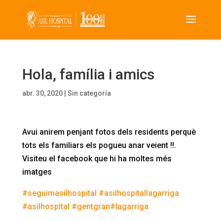
Hola, família i amics
abr. 30, 2020
|
Sin categoría
Avui anirem penjant fotos dels residents perquè
tots els familiars els pogueu anar veient !!.
Visiteu el facebook que hi ha moltes més
imatges
#
seguimasilhospital
#
asilhospitallagarriga
#
asilhospital
#
gentgran
#
lagarriga