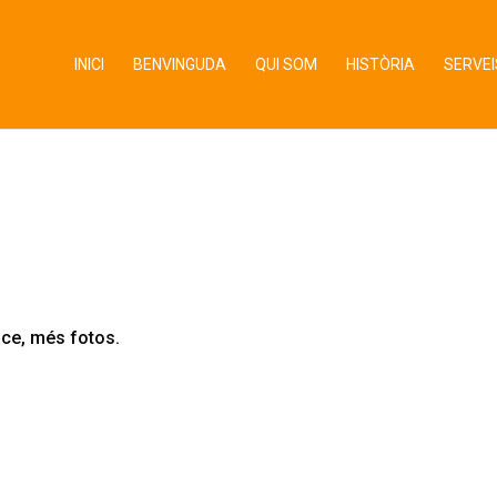
INICI
BENVINGUDA
QUI SOM
HISTÒRIA
SERVEI
face, més fotos.